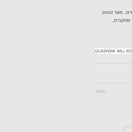
המופע WE WILL ROCK YOU הפך ללהיט מטורף, זכה לשבחים רבים בעולם ושבר שיאים. מאז 2002 
ת 55 משתתפים, זמרים, שחקנים, 
QUEEN
WE WILL R