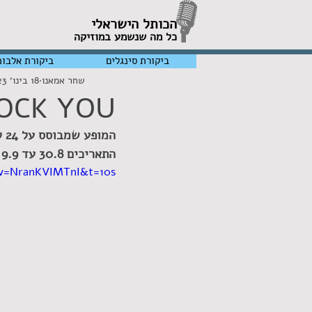
הכותל הישראלי
כל מה שנשמע במוזיקה
ביקורת סינגלים
ביקורת אלבומ
שחר אמאנו
18 בינו׳ 2023
WILL ROCK YOU
המופע שמבוסס על 24 להיטי ענק של הלהקה הבריטית 
התאריכים 30.8 עד 9.9 וילווה גם בתרגום לעברית
v=NranKVIMTnI&t=10s