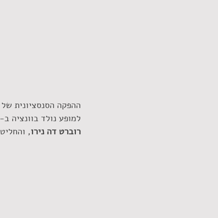
ההפקה הסנסציונית של 
למופע נולד בוונציה ב-1996 כאשר חברי להקת QUEEN 
רוברט דה נירו
, והחליט