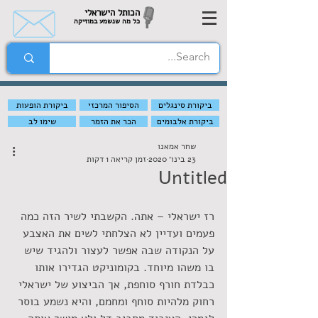
הכותל הישראלי
כל מה שנשמע במוזיקה
ביקורת סינגלים
הסיפור המרכזי
ביקורת הופעות
ביקורת אלבומים
הכר את הזמר
שימו לב
שחר אמאנו
23 בינו׳ 2020
זמן קריאה 1 דקות
Untitled
רז ישראלי – אתה. הקשבתי לשיר הזה כמה 
פעמים ועדיין לא הצלחתי לשים את האצבע 
על הנקודה שבה אפשר לעצור ולהגיד שיש 
בו משהו מיוחד. בקומוניקט הגדירו אותו 
כבלדת חורף סוחפת, אך הביצוע של ישראלי 
רחוק מלהיות סוחף ומחמם, והיא נשמע בוסר 