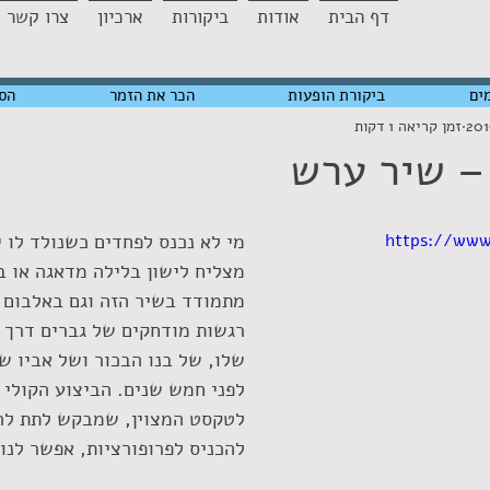
דף הבית
אודות
ביקורות
ארכיון
צרו קשר
ים
ביקורת הופעות
הכר את הזמר
הס
זמן קריאה 1 דקות
– שיר ערש
https://ww
מי לא נכנס לפחדים כשנולד לו י
מצליח לישון בלילה מדאגה או ב
מתמודד בשיר הזה וגם באלבום 
רגשות מודחקים של גברים דרך 
שלו, של בנו הבכור ושל אביו ש
לפני חמש שנים. הביצוע הקולי י
לטקסט המצוין, שמבקש לתת להכ
להכניס לפרופורציות, אפשר לנו