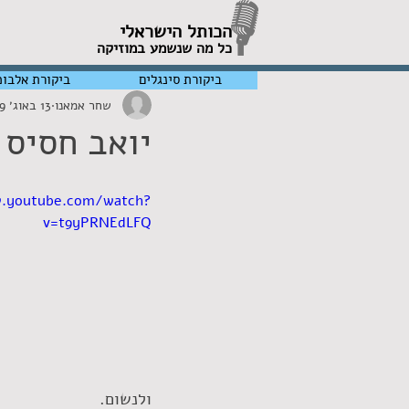
הכותל הישראלי
כל מה שנשמע במוזיקה
ביקורת סינגלים
ביקורת אלבומ
שחר אמאנו
13 באוג׳ 2019
יואב חסיס 
w.youtube.com/watch?
v=t9yPRNEdLFQ
ולנשום.