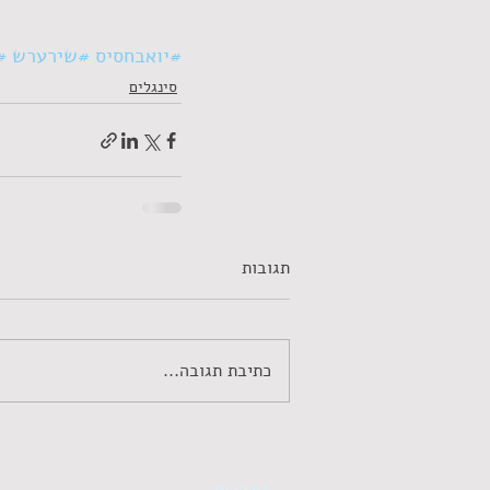
#יואבחסיס
#שירערש
#
סינגלים
תגובות
כתיבת תגובה...
דף הבית