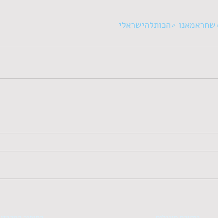
שחראמאנו
#הכותלהישראלי
ביקורת סינגלים
הסיפור המרכזי