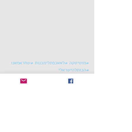
#מוטיטקה
#לאאכפתלימבנות
#שחראמאנו
#הכותלהישראלי
סינגלים
תגובות