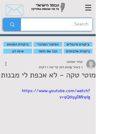
הכותל הישראלי
כל מה שנשמע במוזיקה
ביקורת סינגלים
הסיפור המרכזי
ביקורת הופעות
ביקורת אלבומים
הכר את הזמר
שימו לב
שחר אמאנו
1 באוג׳ 2019
זמן קריאה 1 דקות
מוטי טקה - לא אכפת לי מבנות
https://www.youtube.com/watch?
v=qQdqyDW1plg