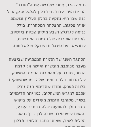
נו מה נגיד, אחרי שלבשה את ה"סוודר" 
החיים הפכו עבור נוי פדלון לגלגל ענק, אבל 
כזה שבו היא נתקעה בחלק העליון ונושמת 
אוויר פסגות. ההצלחה המסחררת, כולל 
כניסה לגלגלצ ושבע מיליון צפיות ביוטיוב, 
לא ריפו את ידיה של הזמרת המוכשרת, 
שמוציא כעת סינגל חדש וקליט לא פחות.
הסינגל השני של הזמרת המפתיעה שביצעה 
מעבר מכותבת מוכשרת היישר אל קדמת 
הבמה, מדבר על תהפוכות החיים והמשחק 
של הבחור בלב ובחיים שלה כמו שמשחקים 
בלונה פארק. ותודו שהדימוי הזה זורק 
אתכם למגרש המשחקים, כמו יתר הדימויים 
בשיר. מקורבי הזמרת מעידים על ביקוש 
גובר הולך להופעות שלה ברחבי הארץ, 
והאמת שיש סיבה טובה לכך. כך נראה 
הקליפ לשיר, שאותו כתבו והלחינו פדלון 