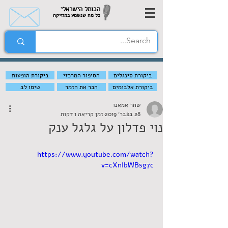
הכותל הישראלי
כל מה שנשמע במוזיקה
ביקורת סינגלים
הסיפור המרכזי
ביקורת הופעות
ביקורת אלבומים
הכר את הזמר
שימו לב
שחר אמאנו
28 בפבר׳ 2019
זמן קריאה 1 דקות
נוי פדלון על גלגל ענק
https://www.youtube.com/watch?
v=cXnIbWBsg7c