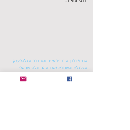
ורובי פאייר.
#נויפדלון
#רוביפאייר
#סוודר
#גלגלענק
#גלגלצ
#שחראמאנו
#הכותלהישראלי
סינגלים
תגובות