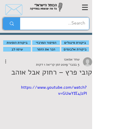
הכותל הישראלי
כל מה שנשמע במוזיקה
ביקורת סינגלים
הסיפור המרכזי
ביקורת הופעות
ביקורת אלבומים
הכר את הזמר
שימו לב
שחר אמאנו
5 בפבר׳ 2019
זמן קריאה 1 דקות
קובי פרץ – רחוק אבל אוהב
https://www.youtube.com/watch?
v=GUwYfE4JzPI