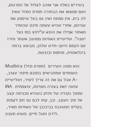
 בשירים כאלה אני אוהב לצלול אל התרגום, 
ושם תמצאו את הבחורה חסרת המזל שאין 
לה בית, אין מפתח ואין גם בעל שיספק את 
שניהם, אחרי שהיא עשתה סינון שהותיר 
מאחור אפילו את ההוא ש"לחץ כמו נעל 
ישנה". שלישיית האחיות ממושב אשחר חזרו 
עם הקסם הישן-חדש שלהן, מבוצע ברמה 
בינלאומית, סוחפת וכובשת.
Mudbira (חסרת מזל) הוא מסוג השירים 
השמחים שמחביאים בתוכם סיפור עצוב, 
אבל גם את זה צריך לשיר, ושלישיית A-
WA עושה זאת בצורה מצוינת, עוצמתית 
ומתוך נקודה של חוזק כשהיא מכניסה קצב 
אל תוך העצב. וכן, קחו לכם גם זמן לצפות 
בקליפ המשובח בכיכובן של האחיות תאיר, 
לירון ותגל חיים. פשוט תענוג.