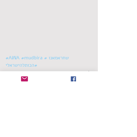
#שחראמאנו
#mudbira
#AWA
#הכותלהישראלי
סינגלים
תגובות