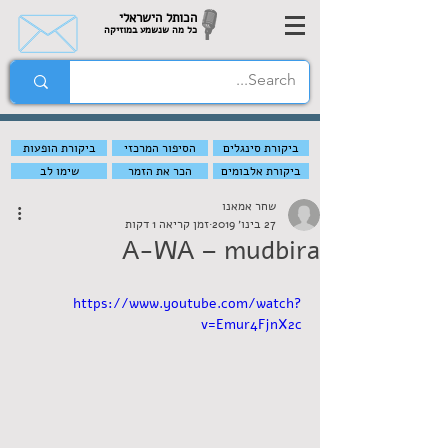
הכותל הישראלי
כל מה שנשמע במוזיקה
ביקורת סינגלים
הסיפור המרכזי
ביקורת הופעות
ביקורת אלבומים
הכר את הזמר
שימו לב
שחר אמאנו
27 בינו׳ 2019
זמן קריאה 1 דקות
A-WA – mudbira
https://www.youtube.com/watch?
v=Emur4FjnX2c