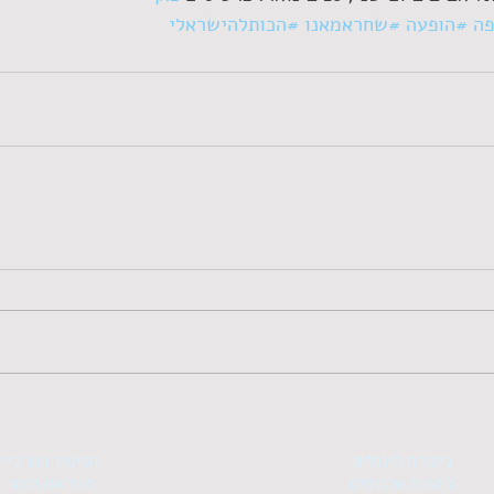
פה
#הופעה
#שחראמאנו
#הכותלהישראלי
ביקורת סינגלים
הסיפור המרכזי
ביקורת אלבומים
הכר את הזמר