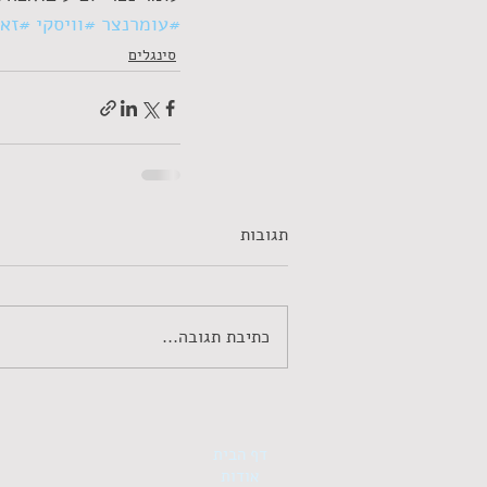
#עומרנצר
#וויסקי
#זא
סינגלים
תגובות
כתיבת תגובה...
דף הבית
אודות