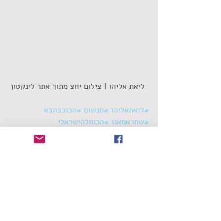
 ליאת אליהו | צילום יחצ מתוך אתר לינקטון
#ליאתאליהו
#תנשום
#הכוכבהבא
#שחראמאנו
#הכותלהישראלי
סינגלים
תגובות