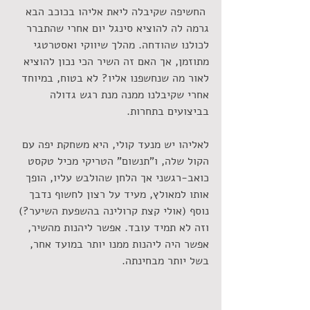
 החשיפה שקיבלה ליאת אליהו בכוכב הבא 
גרמה לה להוציא סינגל יום אחרי שהתברר 
לכולנו שהודחה. מהלך שיווקי ואסטרטגי 
מתוזמן, אך האם זה השיר הכי נכון להוציא 
לאור מה שנחשפנו אליו? לא בטוח, במיוחד 
אחרי שקיבלנו ממנה מנת רגש גדולה 
בביצועים בתחרות.
לאליהו יש מנעד קולי, היא משחקת יפה עם 
הקול שלה, ו"תנשום" הטריקי מכיל טקסט 
כואב-רגשני אך הלחן שהולבש עליו, הופך 
אותו למאולץ, מעיד על רצון לחשוף נדבך 
נוסף (אולי קצת קרולינה בהשפעת השיער?) 
וזה לא תמיד עובד. אפשר ליהנות מהשיר, 
אפשר היה ליהנות ממנו יותר במועד אחר, 
בשל יותר מבחינתה.