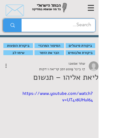
הכותל הישראלי
כל מה שנשמע במוזיקה
ביקורת סינגלים
הסיפור המרכזי
ביקורת הופעות
ביקורת אלבומים
הכר את הזמר
שימו לב
שחר אמאנו
17 בינו׳ 2019
זמן קריאה 1 דקות
ליאת אליהו – תנשום
https://www.youtube.com/watch?
v=UT418UHuI64