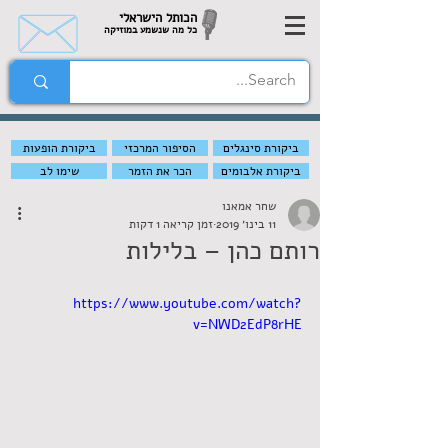
הכותל הישראלי
כל מה שנשמע במוזיקה
ביקורת סינגלים
הסיפור המרכזי
ביקורת הופעות
ביקורת אלבומים
הכר את הזמר
שימו לב
שחר אמאנו
11 בינו׳ 2019
זמן קריאה 1 דקות
רותם כהן – בלילות
https://www.youtube.com/watch?
v=NWD2EdP8rHE