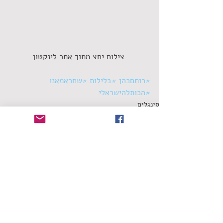
 צילום יחצ מתוך אתר לינקטון
#רותםכהן
#בלילות
#שחראמאנו
#הכותלהישראלי
סינגלים
תגובות