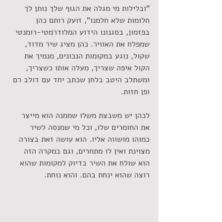
"ובלילות מי מגלה את הגוף שלך נותן לך 
חלומות שלא חלמנו", זועק רותם כהן 
בפזמון, בסגנונו הידוע המלודרמטי-רומנטי 
שמפלח את האוויר. כהן מציג שיר מדוד, 
שקול, נוגע במקומות הנכונים, מנמיך את 
הקול איפה שצריך, מעלה אותו כשצריך, 
ומשתלב היטב בלחן שכתב יחד עם דולב רם 
ופן חזות.
לכהן יש משבצת משלו שממנה הוא מייצר 
את החומרים שלו, וכל מי שמנסה לשיר 
כמוהו מושווה אליו. הוא עושה זאת בצורה 
מצוינת ואין לו מתחרים, וגם במקרה הזה 
הוא שולח את השיר בדיוק למקומות שהוא 
רוצה שהוא ינחת בהם. והוא נוחת.