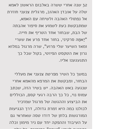
32 שנה אחרי ששרה באלבום הראשון לאמא 
שלה על אובדן האהוב, מרגלית צנעני חוזרת 
אל נפתולי האהבה ולשיחה עם האמא, 
שמתבקשת כעת לשמוע את סיפור אהבתה 
של הבת, שבחור אחד הטריף את חייה. 
"יַאמַּהּ סרקיני, בחור אחד פרע את שערי 
ומאז השיער שלי פרוע", שרה מרגול במלוא 
גרון את הטקסט הפיוטי, בקול שכל כך 
התגעגענו אליו.
במשך כל השיר מפרטת צנעני את מעללי 
הבחור, ומבקשת את המרפא מהאמא אחרי 
שנגעה באש האהבה. יש בשיר הזה, שכתב 
עמוס נוי, כל כך הרבה רגעי קסם, הכוללים 
את הביצוע וההגשה של מרגול שמזכיר 
לכולנו כמה היא זמרת גדולה, דרך הנגיעות 
המורגשות בלחן של דודו טסה שאחראי גם 
על העיבוד וההפקה יחד עם ניר מימון וכלה 