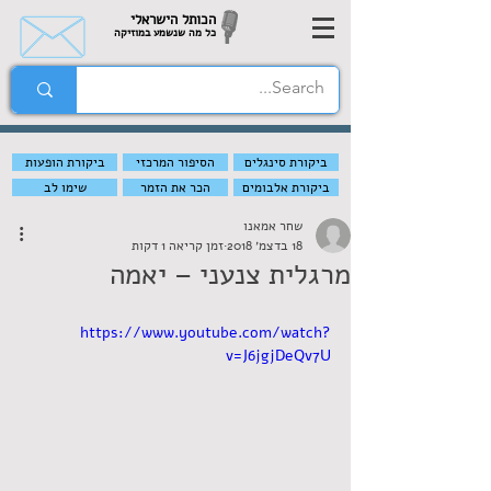
הכותל הישראלי
כל מה שנשמע במוזיקה
ביקורת סינגלים
הסיפור המרכזי
ביקורת הופעות
ביקורת אלבומים
הכר את הזמר
שימו לב
שחר אמאנו
18 בדצמ׳ 2018
זמן קריאה 1 דקות
מרגלית צנעני – יאמה
https://www.youtube.com/watch?
v=J6jgjDeQv7U