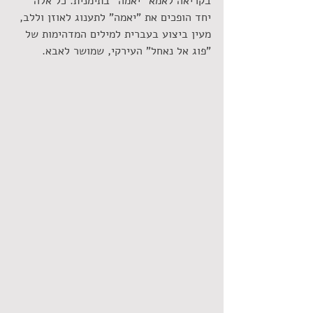
בקריאה לאמא "יאמה" בתימנית. כל אלה 
יחד הופכים את "יאמה" לתענוג לאוזן וללב, 
מעין ביצוע בעברית למילים המדהימות של 
"פוג אל נאחל" העירקי, שמושר לאבא.