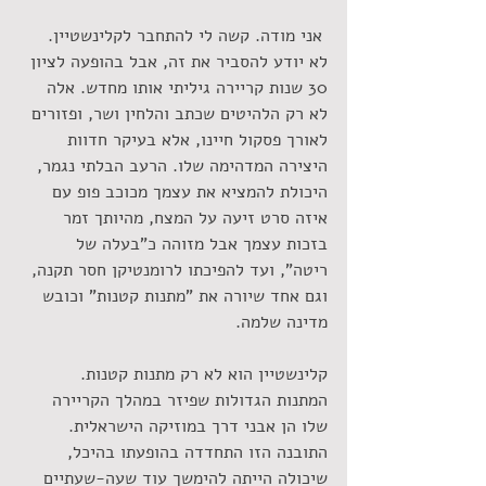
 אני מודה. קשה לי להתחבר לקלינשטיין. 
לא יודע להסביר את זה, אבל בהופעה לציון 
30 שנות קריירה גיליתי אותו מחדש. אלה 
לא רק הלהיטים שכתב והלחין ושר, ופזורים 
לאורך פסקול חיינו, אלא בעיקר חדוות 
היצירה המדהימה שלו. הרעב הבלתי נגמר, 
היכולת להמציא את עצמך מכוכב פופ עם 
איזה סרט זיעה על המצח, מהיותך זמר 
בזכות עצמך אבל מזוהה כ"בעלה של 
ריטה", ועד להפיכתו לרומנטיקן חסר תקנה, 
וגם אחד שיורה את "מתנות קטנות" וכובש 
מדינה שלמה.
קלינשטיין הוא לא רק מתנות קטנות. 
המתנות הגדולות שפיזר במהלך הקריירה 
שלו הן אבני דרך במוזיקה הישראלית. 
התובנה הזו התחדדה בהופעתו בהיכל, 
שיכולה הייתה להימשך עוד שעה-שעתיים 