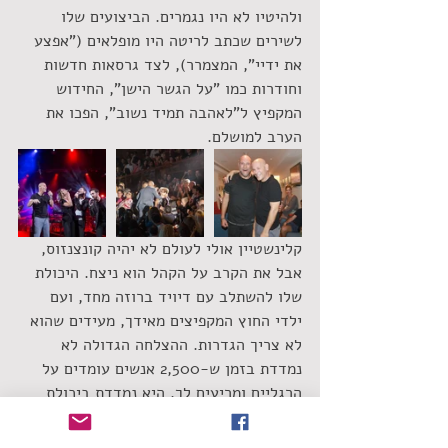
ולהיטיו לא היו נגמרים. הביצועים שלו 
לשירים שכתב לריטה היו מופלאים ("אפצע 
את ידיי", המצמרר), לצד גרסאות חדשות 
וחודרות כמו "על הגשר הישן", החידוש 
המקפיץ ל"לאהבה תמיד נשוב", הפכו את 
הערב למושלם.
קלינשטיין אולי לעולם לא יהיה קונצנזוס, 
אבל את הקרב על הקהל הוא ניצח. היכולת 
שלו להשתלב עם דיויד ברוזה מחד, ועם 
ילדי החוץ המקפיצים מאידך, מעידים שהוא 
לא צריך הגדרות. ההצלחה הגדולה לא 
נמדדת בזמן ש-2,500 אנשים עומדים על 
הרגליים ומריעים לך. היא נמדדת ביכולת 
שלך לקום מהקרשים, לבנות לעצמך דרך 
מקצועית ואישית חדשה. היא נמדדת בכך 