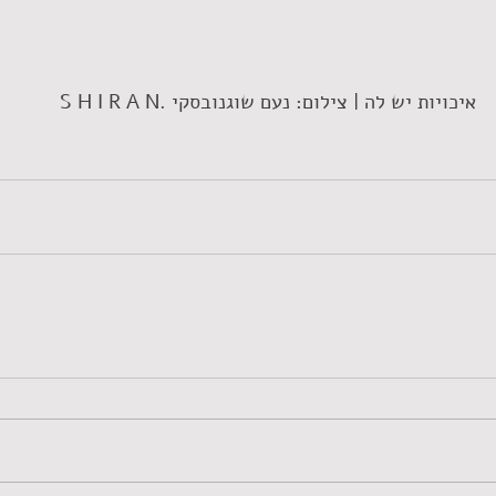
 איכויות יש לה | צילום: נעם שוגנובסקי .S H I R A N