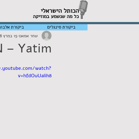
הכותל הישראלי
כל מה שנשמע במוזיקה
ביקורת סינגלים
ביקורת אלבומ
שחר אמאנו
15 במרץ 2018
N – Yatim
w.youtube.com/watch?
v=hfdOuUalih8