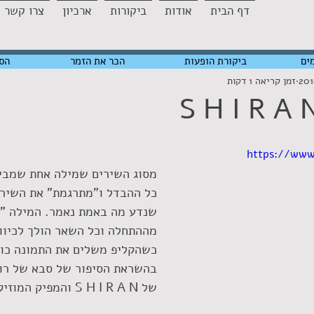
דף הבית
אודות
ביקורות
ארכיון
צרו קשר
ים
ביקורת הופעות
הכר את הזמר
הס
זמן קריאה 1 דקות
S H I R A 
https://ww
מסוג השירים שמילה אחת שמבינ
כל ההבדל ו"מתרגמת" את השיר 
שנדע מה באמת נאמר. המילה "י
מההתחלה וכל השאר הולך לכיוון
כשהקליפ משלים את התמונה כול
בהשראת הסיפור של סבא של רון
של S H I R A N והמפיק המוזיקלי של הפרויקט.