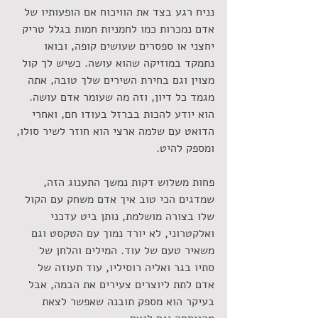
נניח רגע בצד את הוויכוח אם הופעותיו של 
אדם נמכרות כמו לחמניות חמות בגלל טריק 
יחצני או ספסרים שעושים קופה, ובואו 
נתמקד במוזיקה שהוא עושה. כשיש לך קול 
מצוין וגם בחירת השירים שלך טובה, אתה 
מגמד כל דיון, וזה מה שעומר אדם עושה. 
הוא יודע להכות בברזל בעודו חם, ואחרי 
הדואט עם שלמה ארצי הוא חוזר לשיר סולו, 
ומספק להיט.
פחות משלוש דקות נמשך התענוג הזה, 
שמדגים הכי טוב איך אדם משחק עם הקול 
שלו בצורה מושלמת, נותן ביט עדכני 
ואלקטרוני, לא יורד נמוך עם הטקסט וגם 
משאיר טעם של עוד. המילים והלחן של 
סתיו בגר ואליה רוסיליו, עוד תעוזה של 
אדם לתת ליוצרים צעירים את הבמה, אבל 
בעיקר הוא מספק תובנה שאפשר לצאת 