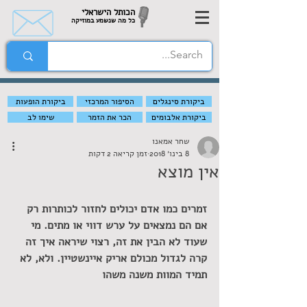
הכותל הישראלי
כל מה שנשמע במוזיקה
ביקורת סינגלים
הסיפור המרכזי
ביקורת הופעות
ביקורת אלבומים
הכר את הזמר
שימו לב
שחר אמאנו
8 בינו׳ 2018
זמן קריאה 2 דקות
אין מוצא
זמרים כמו אדם יכולים לחזור לכותרות רק 
אם הם נמצאים על ערש דווי או מתים. מי 
שעוד לא הבין את זה, רצוי שיראה איך זה 
קרה לגדול מכולם אריק איינשטיין. ולא, לא 
תמיד המוות משנה משהו