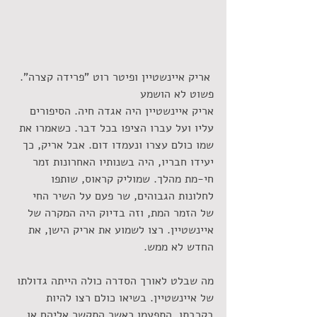
 אריק איינשטיין ופיטר רוט "פרידה קצרה". 
פשוט לא הושמע
אריק איינשטיין היה אגדה חיה. הסיפורים 
עליו ועל עברו הציפו בכל דבר. כשאמרו את 
שמו כולם עצרו ונעמדו דום. אבל אריק, כך 
יעידו חבריו, היה בשנותיו האחרונות זמר 
חי-מת מהלך. שמוליק קראוס, שותפו 
לחלונות הגבוהים, שר פעם על השיר החי 
של הזמר המת, וזה בדיוק היה המקרה של 
איינשטיין. רצו לשמוע את אריק הישן, את 
החדש לא ממש.
מה שבלט לאורך הסדרה כולה הייתה גדולתו 
של איינשטיין. בשיאו כולם רצו להיות 
בקרבתו, התפעמו כאשר התקשר אליהם או 