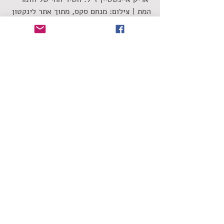
המת | צילום: מנחם סקס, מתוך אתר לינקטון
המקרה של איינשטיין רק מדגיש שזה קרה 
לגדול מכולם ואף אחד אינו חסין. האופנה 
מתחלפת כוכבים חדשים עולים ואלה שהיו 
פסקול חייו נשארים מאחור, מנסים לגרד עוד 
רגע של הכרה במציאות משתנה. זמרים כמו 
אדם, איינשטיין או גבי שושן, מקבלים את 
תשומת הלב שמגיעה להם רק כשהם על ערש 
דווי או מתים. לפעמים, במציאות הישראלית, 
מתברר שגם זה לא מספיק.
https://www.youtube.com/watch?v=vu-
CaniYjGs
 אדם. אין מוצא, בשיאו