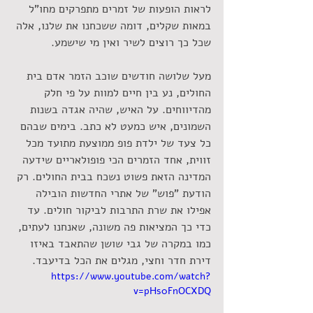
לראות הופעות של זמרים מתפרקים מחו"ל 
במאות שקלים, דומה ששכחנו את שלנו, אלה 
שכל כך רוצים לשיר ואין מי שישמע.
מעל שלושה חודשים שוכב הזמר אדם בית 
החולים, נע בין חיים למוות על פי חלק 
מהדיווחים. על האיש, שהיה אגדה בשנות 
השמונים, איש כמעט לא כתב. בימים שבהם 
כל צעד של ילדת פופ ממוצעת מתועד מכל 
זווית, אחד הזמרים הכי פופולאריים שידעה 
המדינה הזאת פשוט נשכח בבית החולים. רק 
הודעת "פוש" של אתרי החדשות הובילה 
אפילו את שרת התרבות לביקור חולים. עד 
כדי כך המציאות פה משונה, שאנחנו לעתים, 
כמו במקרה של גבי שושן שהתאבד באיזו 
דירת חדר וחצי, מגלים את הכל בדיעבד.
https://www.youtube.com/watch?
v=pHs0FnOCXDQ