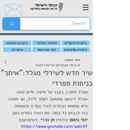
הכותל הישראלי
כל מה שנשמע במוזיקה
ביקורת סינגלים
הסיפור המרכזי
ביקורת הופעות
ביקורת אלבומים
הכר את הזמר
שימו לב
שחר אמאנו
12 ביולי 2022
זמן קריאה 1 דקות
שיר חדש לשירלי מגלד:"איתך"
בניחוח ספרדי
מגלד סיפרה בעבר על סיפור חיים קשה 
שכלל דיכאון מתמשך לאחר לידה, אך מתוכו 
היא צומחת ובוחרת לשיר במרץ ובשמחה 
כדי לכבוש כל במה. את השיר החדש כתב 
יוסי גיספן
 והלחין 
חן הררי
. לשיפוטכם
https://www.youtube.com/watch?