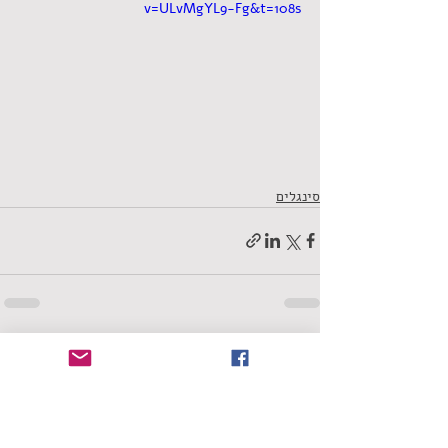
v=ULvMgYL9-Fg&t=108s
סינגלים
תגובות