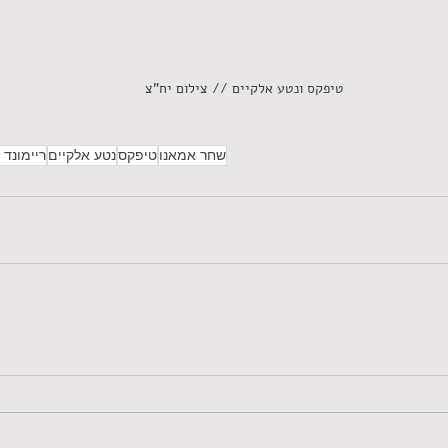
טיפקס ונטע אלקיים // צילום יח"צ
שחר אמאנו
טיפקס
נטע אלקיים
ריימונד 