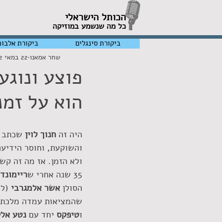
הכותל הישראלי
כל מה שנשמע במוזיקה
ביקורת סינגלים
ביקורת אלבומ
שחר אמאנו
22 במאי 2022
פוצע ונוגע
הוא על זמנ
היה זה 
חנוך לוין
 שכתב 
והשוקעת, וחוסר הידיעה
ולא הזמן. אז מה זה קשו
35 שנה אחרי ש
ריימונד
הסולן 
אשר אלמגרבי
 (לה
שהמציאות עמדה מלכת ע
ו
טיפקס 
יחד עם 
נטע אלק