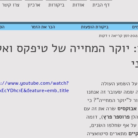
דף הבית
אודות
ביקורות
ארכיון
צרו קשר
ים
ביקורת הופעות
הכר את הזמר
הס
זמן קריאה 1 דקות
: יוקר המחייה של טיפקס ואל
י
על השמע העולה 
s://www.youtube.com/watch?
kEcYDhc1E&feature=emb_title
 שמה שעובר זה אנחנו 
ר ל"יוקר המחייה"? כי 
 אבוקסיס
 שרה את זה עם 
לן 
פרוספר פרץ
), דומה 
ל אף שחלפו השנים, 
יים
 מתארים סיטואציה 