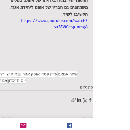
ההספד של בתיה בלוויתו של אופק. בקליפ 
משתתפים גם חבריו של אופק ליחידת אגוז. 
הקשיבו לשיר 
https://www.youtube.com/watch?
v=MWCes9_xmgA
שחר אמאנו
עידן עמדי
אופק אהרון
בתיה שוורץ
יום הזיכרון
אגוז
סינגלים