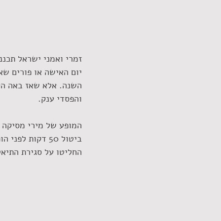
זמרי ואמני ישראל תכננ
יום האישה או פורים שא
השנה. אלא שאז באה הק
והפסדי ענק.
המופע של מירי מסיקה ו
ביטול 50 דקות 
החליטו על סגירת התיאטרון עד 30 באפריל. הקורונה משביתה את כולם וגם