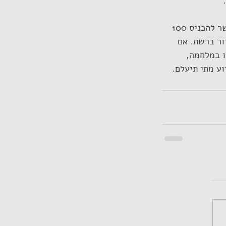
כן, תגידו שזה חסר תכלית להופיע מול אולם ריק מאנשים. אבל במגבלות ההתכנסות אפשר להכניס 100 
ור ברשת. אם 
 במלחמה, 
ע מתי תיעלם.