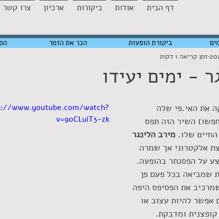
דף הבית
אודות
ביקורות
ארכיון
צרו קשר
ים
ביקורת הופעות
הכר את הזמר
הס
זמן קריאה 1 דקות
ר - ימים יעידו
 את האי.פי שלה 
s://www.youtube.com/watch?
v=90CLuiT3-zk
חפשו) השיר הזה תפס 
החיים שלו. 
מירב הלינגר
צת אלקטרוני אך שמרה 
ע על הפסנתר בהופעה. 
ת שמביאה בכל פעם פן 
מרכיב את הפסיפס היפה 
אפשר להיות עצוב או 
קופצנית ומדבקת. 