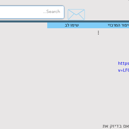
יפור המרכזי
שימו לב
http
v=LF
ם בדיוק את 