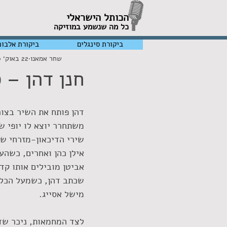
הכותל הישראלי
כל מה שנשמע במוזיקה
ביקורת סינגלים
ביקורת אלבומ
שחר אמאנו
22 באוק׳ 2020
חנן דהן – 
דהן פותח את השיר בצו
משתחרר יוצא לו יופי ש
שירי הדיכאון-מזרחי ש
אילן כהן ואחרים, כשהע
אביטן מובילים אותו קד
שכתב דהן, כשמעל הכל 
מישל אסייג. 
לצד המחמאות, ניכר שדה