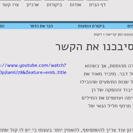
דף הבית
אודות
ביקורות
ארכיון
צרו קשר
ים
ביקורת הופעות
הכר את הזמר
הס
זמן קריאה 1 דקות
סיבכנו את הקשר
רה מהוססת, אך כשהוא 
s://www.youtube.com/watch?
OpjIamU78&feature=emb_title
ל דבר. מזכיר מאוד את 
ל שנות התשעים שהובילו 
יבוד וההפקה של רן 
ימה ועוטפים את המילים 
מרחף חליל הנאי של 
ן עוד צריך להשתפשף, להאמין יותר בעצמו כי יש לו קול שתוא