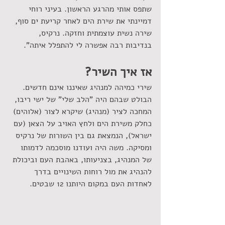
שתפס אותי מהרגע הראשון. בעיני רוחי 
דמיינתי את שירת הים לאחר קריעת ים סוף,  
שירה נשית עוצמתית וחזקה. נרקיס, 
בנדיבות רבה אפשרה לי להתפלל איתה".
אז איך השיר?
שירי כמיהה למנהיג שאיננו אינם חדשים. 
הבולט שבהם היה "הלב שלי" של ישי ריבו, 
המחכה לציר (מנהיג) שיקרא לצור (אלוהים) 
כחלק משירת הים ולחץ האויב על הצאן (עם 
ישראל), הנמצאת גם בין השורות של נרקיס 
ומסיקה. משה היה ועודנו מוסכמה לדמותו 
של המנהיג, בצניעותו, באהבת העם וביכולת 
להנהיג את מול רוחות השינויים בדרך 
לאחדות העם במקום היותנו 12 שבטים. 