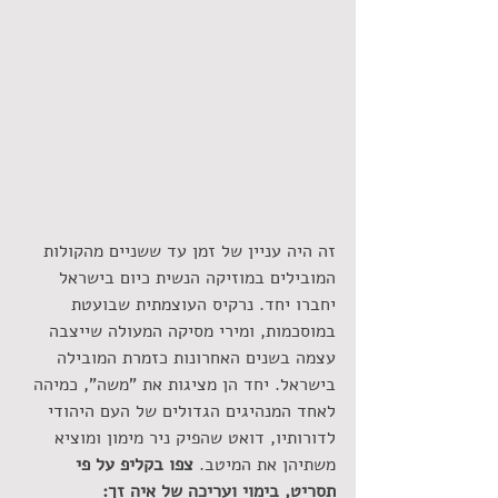
זה היה עניין של זמן עד ששניים מהקולות 
המובילים במוזיקה הנשית כיום בישראל 
יחברו יחד. נרקיס העוצמתית שבועטת 
במוסכמות, ומירי מסיקה המעולה שייצבה 
עצמה בשנים האחרונות כזמרת המובילה 
בישראל. יחד הן מציגות את "משה", כמיהה 
לאחד המנהיגים הגדולים של העם היהודי 
לדורותיו, דואט שהפיק ניר מימון ומוציא 
משתיהן את המיטב. 
צפו בקליפ על פי 
תסריט, בימוי ועריכה של איה זך: