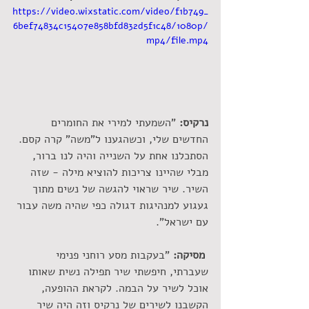
https://video.wixstatic.com/video/f1b749_
6bef74834c15407e858bfd832d5f1c48/1080p/
mp4/file.mp4
נרקיס:
 "השמעתי למירי את החומרים 
החדשים שלי, וכשהגענו ל"משה" קרה קסם. 
הסתכלנו אחת על השנייה והיה לנו ברור, 
מבלי שהיינו צריכות להוציא מילה - שזה 
השיר. שיר שראוי להגשה של נשים מתוך 
געגוע למנהיגות דגולה כפי שהיה משה עבור 
עם ישראל".
 מסיקה:
"בעקבות מסע רוחני פנימי 
שעברתי, חיפשתי שיר תפילה נשית שאותו 
אוכל לשיר על הבמה. לקראת ההופעה, 
הקשבנו לשירים של נרקיס וזה היה שיר 