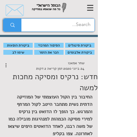
הכותל הישראלי
כל מה שנשמע במוזיקה
ביקורת סינגלים
הסיפור המרכזי
ביקורת הופעות
ביקורת אלבומים
הכר את הזמר
שימו לב
שחר אמאנו
24 ביוני 2020
זמן קריאה 2 דקות
חדש: נרקיס ומסיקה מחכות
למשה
החיבור בין הקול העוצמתי של המוזיקה 
הדתית נשית מתחבר היטב לקול המרחף 
והמרגש. כך הופך לו הדואט בין נרקיס 
למירי מסיקה הכמהות למנהיגות מובילה כמו 
של משה רבנו, לאחד הדואטים היפים שיצאו 
לאחרונה. צפו בקליפ