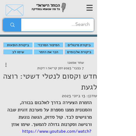
הכותל הישראלי
כל מה שנשמע במוזיקה
ביקורת סינגלים
הסיפור המרכזי
ביקורת הופעות
ביקורת אלבומים
הכר את הזמר
שימו לב
שחר אמאנו
7 בפבר׳ 2023
זמן קריאה 1 דקות
חדש וקסום לנטלי דשטי: רוצה
לגעת
עודכן:
13 ביוני 2023
הזמרת הצעירה בדרך לאלבום בכורה, 
והסנונית ממנו מספרת על מערכת זוגית שבה 
מרגישים לבד. קול סדוק, הגשה נוגעת 
ורגישה וסקרנות גדולה להמשך. שימו אוזן 
https://www.youtube.com/watch?