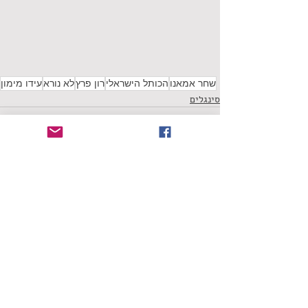
שחר אמאנו
הכותל הישראלי
רון פרץ
לא נורא
עידו מימון
סינגלים
תגובות
כתיבת תגובה...