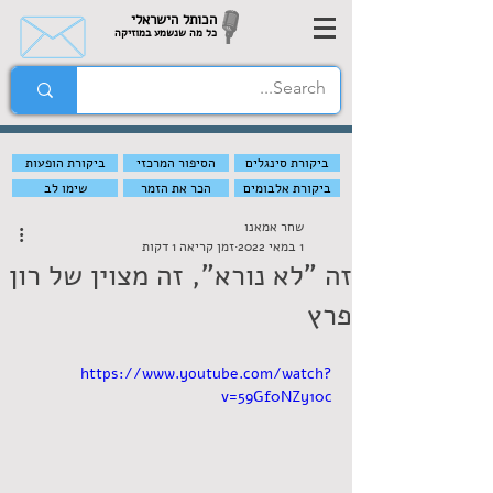
הכותל הישראלי
כל מה שנשמע במוזיקה
ביקורת סינגלים
הסיפור המרכזי
ביקורת הופעות
ביקורת אלבומים
הכר את הזמר
שימו לב
שחר אמאנו
1 במאי 2022
זמן קריאה 1 דקות
זה "לא נורא", זה מצוין של רון
פרץ
https://www.youtube.com/watch?
v=59Gf0NZy10c