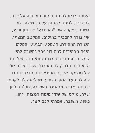
האם חייבים לכתוב ביקורת ארוכה על שיר, 
להסביר, לנתח ולתהות על כל מילה. לא 
בטוח. במקרה של "לא נורא" של
 רון פרץ
, 
אין צורך להכביר במילים. המקצב המצוין, 
השירה המהירה, הטקסט הבועט והקליפ 
היפה מבהירים למה רון פרץ נחשבת למי 
שמשחררת מוזיקה מצוינת ומיוחד. האלבום 
הבא כבר בדרך, זה הסינגל השני ואיזה יופי 
של מוזיקה יש לנו מהיוצרת המוכשרת הזו 
שהולכת עד הסוף כשהיא מחליטה לא לקחת 
שבוים. מדבק מהאזנה ראשונה, מילים ולחן 
שלה, מיקס של 
עידו מימון 
המצוין. זהו, 
פשוט משובח. אמרתי לכם קצר.