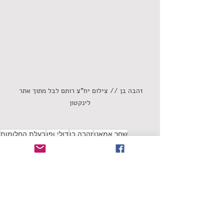
זהבה בן // צילום יח"צ רותם לבל מתוך אתר 
לינקטון
שחר אמאנו
זהבה בן
דולי ופן
בעלת החלומות
סינגלים