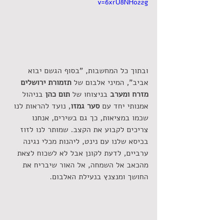
v=6xrU8NHo22g
ובתוך כל המחשבות, "בסוף הגשם יבוא 
אביב", המיני אלבום של 
תזמורת ירושלים 
מזרח ומערב
 בניצוחו של 
תום כהן 
בניהול 
אמנותי יחד עם 
סער גמזו
, נועד להראות לנו 
שכמו במציאות, כך גם בשירים, אנחנו 
צריכים לקבוע את הקצב. שמותר לנו לזוז 
בכיסא שלנו עם נינט, ליהנות מכלי נגינה 
ערביים, לדעת לקונן אבל לא לשכוח לצאת 
מהכאב אל השמחה, אל האור שיבריח את 
החושך ומנצנץ בנעילת האלבום.