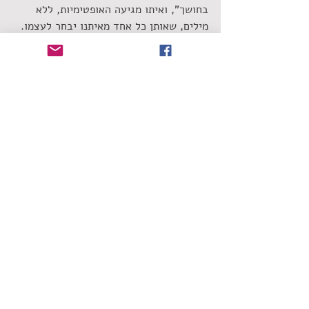
בחושך", ואיתו מגיעה האופטימיות, ללא 
מילים, שאותן כל אחד מאיתנו יבחר לעצמו.
אלבום מרגש, מיוחד, כואב ומאיר.
צילום יח"צ