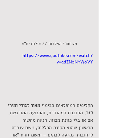
משתתפי האלבום // צילום יח"צ
https://www.youtube.com/watch?
v=qdZN0NYW0VY
הקליפים המופלאים בבימוי
 מאור זגורי ומירי 
לזר
, החוברת המהודרת, והתנועה המורגשת, 
אם או בלי כוונת מכוון, הנעה מהשיר 
הראשון שהוא הקינה הכללית, משם עוברת 
לרחובות, מגיעה לבתים – ומשם זורח "אור 