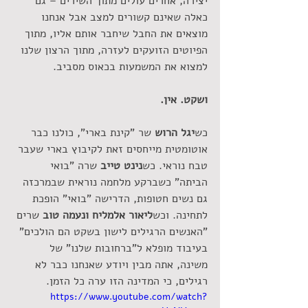
יצירה, אחרים עולים מתוך השירים – גם 
כאלה שאינם קשורים למצב אבל אנחנו 
מוצאים את החבל שיחבר אותם אליו, מתוך 
הפיוטים הזועקים לעזרה, מתוך הרצון שלנו 
למצוא את המשמעות בכאוס מסביב.
ושקט. אין.
כש
יגל הרוש
 שר "קינת בארי", כולנו כבר 
אוטומטית מייחסים זאת לקיבוץ בארי שעבר 
טבח נוראי. כש
נינט טייב
 שרה "בואי 
הביתה" כשברקע מלחמה נוראית שבמרכזה 
גם נשים חטופות, הדרישה "בואי" הופכת 
לתחינה. וכש
ליאור אלמליח ונעמה טוב
 שרים 
"האנשים הרגילים לישון בשקט הם הולכים" 
בעיבוד מופלא ל"ברחובות שלנו" של 
משינה, אתה מבין ויודע שאנחנו כבר לא 
רגילים, כי המדינה הזו ערה כל הזמן.
https://www.youtube.com/watch?