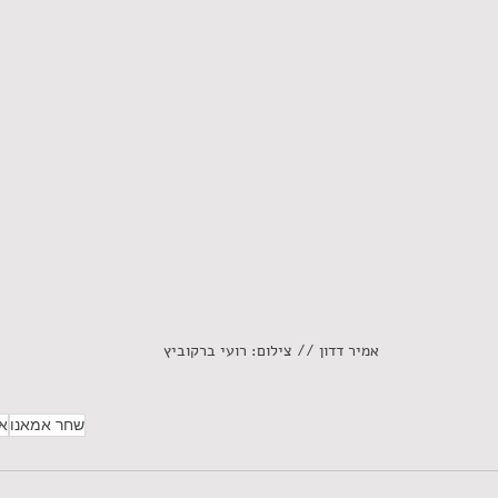
אמיר דדון // צילום: רועי ברקוביץ
שחר אמאנו
אמ