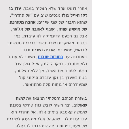
אחרי דואט אחד שלא הצליח בעבר, 
עדן בן 
זקן ואייל גולן
 מנסים שוב עם "אל תחזרי", 
שהוא חיבור של שני שירים: 
אהבה מטורפת 
של מושיק עפיה
, ו
שבוי לאהבה של אג'אר
, 
אבל גם הפעם הדינמיקה לא עובדת. כמו 
ברבים מהמקרים שבהם שני בכירים נפגשים 
לדואט, ממש כמו
 אודיה ושרית חדד
באחרונה עם 
בחורות טובות
, 
משהו לא עובד 
ולא מתחבר. במקרה הזה, אייל גולן עוד 
מנסה לסחוב את השיר, אך ללא הצלחה, 
בטח כשעדן בן זקן עוברת תיקוני קול 
שמעוררים אי נוחות קלה מהתוצאה.
בשורת הכותב והמלחין תמצאו את 
ששון 
שאולוב
, וכך השיר לובש גוון טורקי בסגנון 
שעושה קאמבק בימים אלה. אל תחזרי הוא 
עוד עדות לכך שהקהל אולי מתגעגע לשירים 
של פעם, ופחות רוצה שיהנדסו לו כאלה 