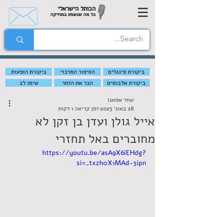
הכותל הישראלי
כל מה שנשמע במוזיקה
ביקורת סינגלים
הסיפור המרכזי
ביקורת הופעות
ביקורת אלבומים
הכר את הזמר
שימו לב
שחר אמאנו
28 באוג׳ 2025
זמן קריאה 1 דקות
אייל גולן ועדן בן זקן לא
מחוברים באל תחזרי
https://youtu.be/asA9X6iEHdg?
si=_txzh0X1MAd-3ipn