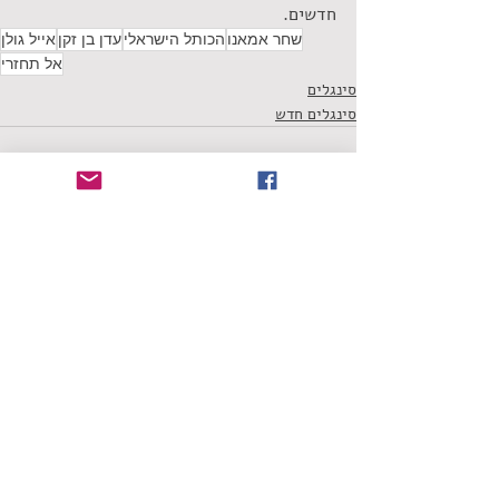
חדשים.
שחר אמאנו
הכותל הישראלי
עדן בן זקן
אייל גולן
אל תחזרי
סינגלים
סינגלים חדש
תגובות
כתיבת תגובה...
דף הבית
ביקורת סינגלים
הסיפור המרכזי
צרו קשר