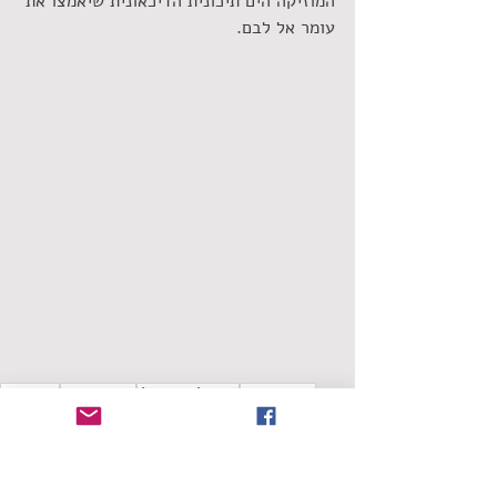
המוזיקה הים תיכונית הדיכאונית שיאמצו את 
עומר אל לבם. 
שחר אמאנו
הכותל הישראלי
אדווה עומר
שירת חיי
אבירם דרעי
סינגלים