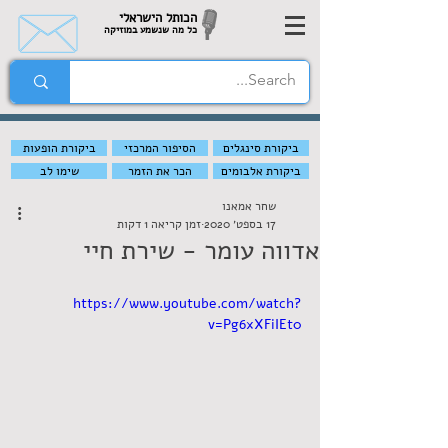
הכותל הישראלי
כל מה שנשמע במוזיקה
ביקורת סינגלים
הסיפור המרכזי
ביקורת הופעות
ביקורת אלבומים
הכר את הזמר
שימו לב
שחר אמאנו
17 בספט׳ 2020
זמן קריאה 1 דקות
אדווה עומר - שירת חיי
https://www.youtube.com/watch?
v=Pg6xXFiIEt0