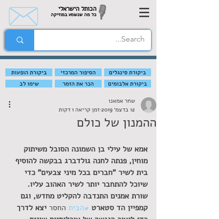
הכותל הישראלי
כל מה שנשמע במוזיקה
ביקורת סינגלים
הסיפור המרכזי
ביקורת הופעות
ביקורת אלבומים
הכר את הזמר
שימו לב
שחר אמאנו
12 בדצמ׳ 2019
זמן קריאה 1 דקות
ההמנון של כולם
אמא של עילי בן השמונה הסובל משיתוק 
מוחין, פנתה לחנה גולדברג בבקשה להוסיף 
בית לשיר "חברים בכל מיני צבעים" כדי 
שיוכל להתחבר יותר לשיר האהוב עליו. 
שורת אמנים התנדבה להקליט מחדש, וגם 
קמפיין הד סטארט 
#הבית
 החסר
 יצא לדרך 