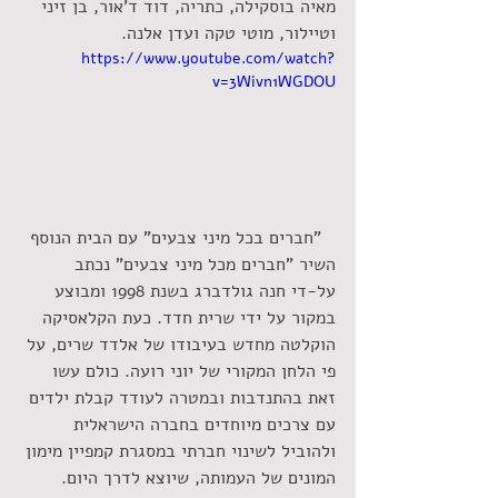
מאיה בוסקילה, כתריה, דוד ד'אור, בן זיני 
וטיילור, מוטי טקה ועדן אלנה.
https://www.youtube.com/watch?
v=3Wivn1WGDOU
 "חברים בכל מיני צבעים" עם הבית הנוסף
השיר "חברים מכל מיני צבעים" נכתב 
על-די חנה גולדברג בשנת 1998 ומבוצע 
במקור על ידי שרית חדד. כעת הקלאסיקה 
הוקלטה מחדש בעיבודו של אלדד שרים, על 
פי הלחן המקורי של יוני רועה. כולם עשו 
זאת בהתנדבות ובמטרה לעודד קבלת ילדים 
עם צרכים מיוחדים בחברה הישראלית 
ולהוביל לשינוי חברתי במסגרת קמפיין מימון 
המונים של העמותה, שיוצא לדרך היום.