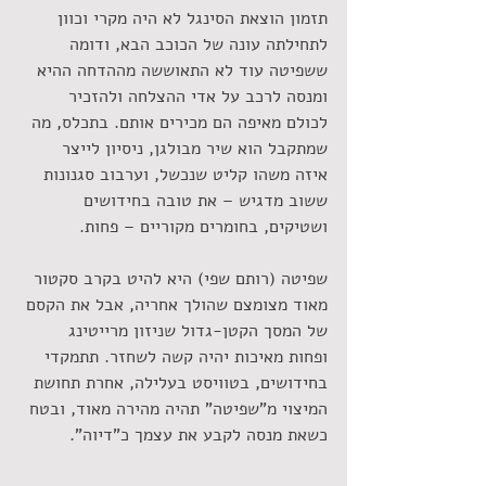
תזמון הוצאת הסינגל לא היה מקרי וכוון 
לתחילתה עונה של הכוכב הבא, ודומה 
ששפיטה עוד לא התאוששה מההדחה ההיא 
ומנסה לרכב על אדי ההצלחה ולהזכיר 
לכולם מאיפה הם מכירים אותם. בתכלס, מה 
שמתקבל הוא שיר מבולגן, ניסיון לייצר 
איזה משהו קליט שנכשל, וערבוב סגנונות 
ששוב מדגיש – את טובה בחידושים 
ושטיקים, בחומרים מקוריים – פחות.
שפיטה (רותם שפי) היא להיט בקרב סקטור 
מאוד מצומצם שהולך אחריה, אבל את הקסם 
של המסך הקטן-גדול שניזון מרייטינג 
ופחות מאיכות יהיה קשה לשחזר. תתמקדי 
בחידושים, בטוויסט בעלילה, אחרת תחושת 
המיצוי מ"שפיטה" תהיה מהירה מאוד, ובטח 
כשאת מנסה לקבע את עצמך כ"דיוה".