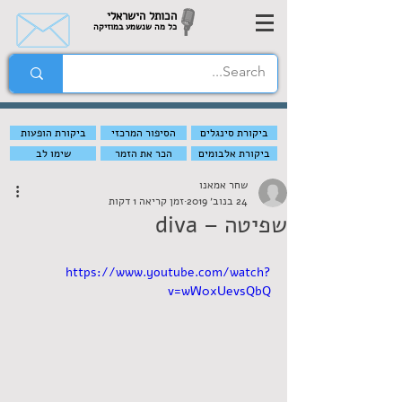
הכותל הישראלי
כל מה שנשמע במוזיקה
ביקורת סינגלים
הסיפור המרכזי
ביקורת הופעות
ביקורת אלבומים
הכר את הזמר
שימו לב
שחר אמאנו
24 בנוב׳ 2019
זמן קריאה 1 דקות
שפיטה – diva
https://www.youtube.com/watch?
v=wW0xUevsQbQ