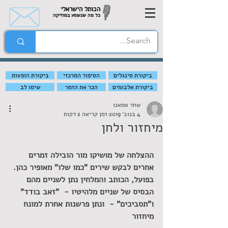
הכותל הישראלי
כל מה שנשמע במוזיקה
ביקורת סינגלים
הסיפור המרכזי
ביקורת הופעות
ביקורת אלבומים
הכר את הזמר
שימו לב
שחר אמאנו
4 בנוב׳ 2019
זמן קריאה 2 דקות
מיחזור ולחן
ההצלחה של מושיקו מור הובילה זמרים 
אחרים לבקש שירים "כמו שלו" מאופיר כהן. 
בפועל, הכותב והמלחין נתן לשניים מהם 
הבסיס של שניים מלהיטיו -  "זאב בודד" 
ו"תסביכים" -  ונתן פרשנות אחרת למונח 
מיחזור  