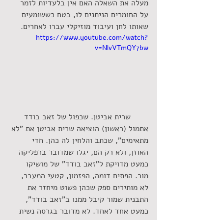
מעלה את השאלה האם אין בלעדיות לזמר 
על החומרים הניתנים לו, בטח כששומעים 
שאותו לחן ועיבוד מוזיקלי עברו לאחרים.
https://www.youtube.com/watch?
v=NlvVTmQY7bw
 שרית אביטן. שכפול של זאב בודד
אתמול (ראשון) הוציאה שרית אביטן את "לא 
מתאימים", שכתב והלחין לה כהן. חדי 
האוזן, ולא רק הם, יגלו שמדובר ברפליקה 
כמעט מדויקת ל"זאב בודד" של מושיקו 
מור. הפתיח דומה, הפזמון, קטעי המעבר, 
לא מותירים ספק שכהן פשוט מיחזר את 
התבנית שמור קיבל ממנו ב"זאב בודד", 
כמעט אחד לאחד. לא מדובר בגרסה נשית 