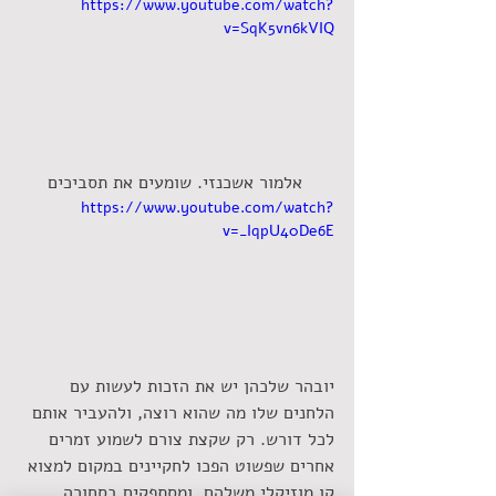
https://www.youtube.com/watch?
v=SqK5vn6kVIQ
 אלמור אשכנזי. שומעים את תסביכים
https://www.youtube.com/watch?
v=_IqpU40De6E
יובהר שלכהן יש את הזכות לעשות עם 
הלחנים שלו מה שהוא רוצה, ולהעביר אותם 
לכל דורש. רק שקצת צורם לשמוע זמרים 
אחרים שפשוט הפכו לחקיינים במקום למצוא 
קו מוזיקלי משלהם, ומסתפקים בסחורה 