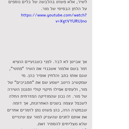
לשיר, אלא פשוט בהלבשה של כלים נוספים 
על הלחן הבסיסי של מור.
https://www.youtube.com/watch?
v=XgtVYURUJn0
אך אביטן לא לבד. לפני כשבועיים הוציא 
זמר בשם אלמור אשכנזי את השיר "פתטי", 
שגם אותו כתב והלחין אופיר כהן. מי 
שמקשיב היטב ישמע שם את "תסביכים" של 
מור, ולעתים אפילו חיקוי קולי וסגנון השירה 
של מור. זה נכון שהמוזיקה המזרחית החלה 
לשכפל עצמה בשנים האחרונות, אך דומה 
שבמקרה הזה, כהן פשוט נתן לזמרים אחרים 
את אותם לחנים שהעניק למור עם שינויים 
שלא מצליחים להסתיר זאת.