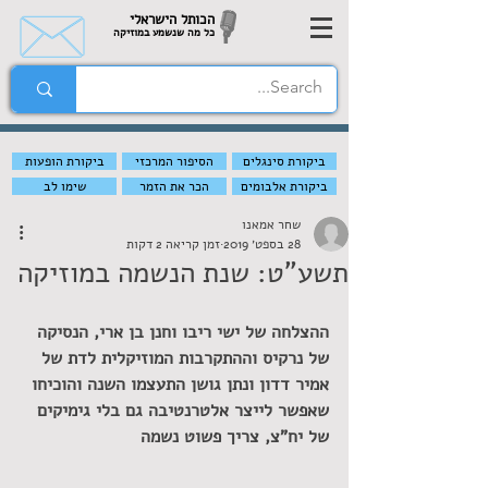
הכותל הישראלי
כל מה שנשמע במוזיקה
ביקורת סינגלים
הסיפור המרכזי
ביקורת הופעות
ביקורת אלבומים
הכר את הזמר
שימו לב
שחר אמאנו
28 בספט׳ 2019
זמן קריאה 2 דקות
תשע"ט: שנת הנשמה במוזיקה
ההצלחה של ישי ריבו וחנן בן ארי, הנסיקה 
של נרקיס וההתקרבות המוזיקלית לדת של 
אמיר דדון ונתן גושן התעצמו השנה והוכיחו 
שאפשר לייצר אלטרנטיבה גם בלי גימיקים 
של יח"צ, צריך פשוט נשמה