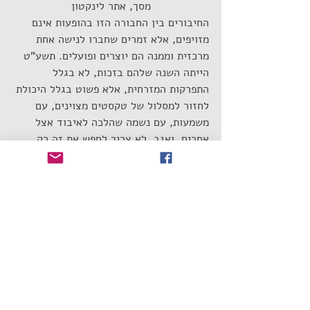
מסך, אתר לינקטון
החיבורים בין החבורה הזו בהופעות אינם 
מזויפים, אלא זמרים שחברו לנישה אחת 
מרכזית וממנה הם יוצרים ופועלים. תשע"ט 
הייתה השנה שלהם בזכות, לא בגלל 
התפרקות המזרחית, אלא פשוט בגלל היכולת 
לחזור למסלול של טקסטים מצוינים, עם 
משמעות, עם נשמה שהלכה לאיבוד אצל 
אחרים. ואגב, לא צריך לחפש את זה רק 
במצעדים, מספיק לראות את כמות הקהל 
שמגיעה להופעות כדי להבין את גודל 
השינוי, הלכה למעשה.
https://www.youtube.com/watch?
v=WKE9XRCtnSU