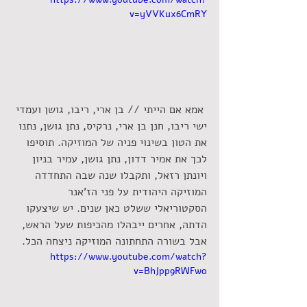
v=yVVKux6CmRY
אמא אם הייתי // בן ארי, ריבו, גושן ועמדי
ישי ריבו, חנן בן ארי, נרקיס, נתן גושן, נתנו 
את הטון בשינוי פניה של המוזיקה. תוסיפו 
לכך את אמיר דדון, נתן גושן, עמיר בניון 
ויונתן רזאל, ותקבלו שנה שבה התחדדה 
המוזיקה היהודית על פני הז'אנר 
הסקטוריאלי ששלט כאן שנים. יש שיצעקו 
הדתה, אחרים ייבהלו מהכיפות שעל הראש, 
אבל בשורה התחתונה המוזיקה ניצחה הכל.
https://www.youtube.com/watch?
v=BhJpp9RWFwo