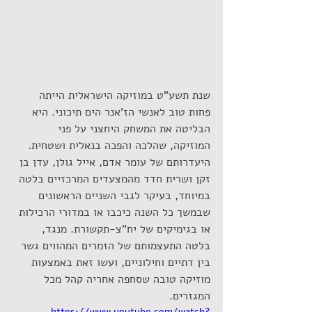
שנת תשע"ט במוזיקה הישראלית הייתה 
פחות טוב לאנשי הז'אנר הים תיכוני. היא 
הבליטה את המשחק היחצני על פני 
המוזיקה, שהלכה והפכה בנאלית ושטחית. 
היעדרותם של עומר אדם, אייל גולן, עדן בן 
זקן ושרית חדד מהמצעדים המרכזיים בלטה 
במיוחד, בעיקר לגבי השניים הראשונים 
שבמשך כל השנה כיכבו או במדורי הרכילות 
או בגימיקים של יח"צ-תקשורת. מנגד, 
בלטה התעצמותם של הזמרים המהווים גשר 
בין דתיים וחילוניים, ועשו זאת באמצעות 
מוזיקה טובה שסחפה אחריה קהל מכל 
המגזרים.
https://www.youtube.com/watch?