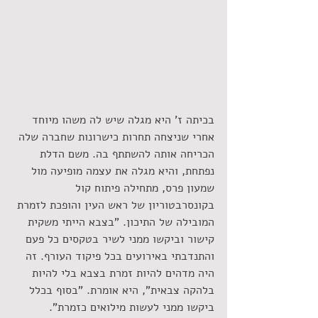
בכיתה ז' היא מגלה שיש לה משהו מיוחד 
אחרי שניצחה תחרות כישרונות שחברה שלה 
הכריחה אותה להשתתף בה. משם הדלת 
נפתחת, והיא מגלה את עצמה מופיעה מול 
שמעון פרס, מתחילה פיתוח קול 
בקונסרבטוריון של ראש העין והופכת לזמרת 
המובילה של התיכון. "בצבא הייתי משקית 
קישור וביקשו ממני לשיר בטקסים כל פעם 
והתנדבתי באירועים בכל פיקוד העורף. זה 
היה מדהים להיות זמרת בצבא בלי להיות 
בלהקה צבאית", היא אומרת. "בסוף בכלל 
ביקשו ממני לעשות מילואים כזמרת".