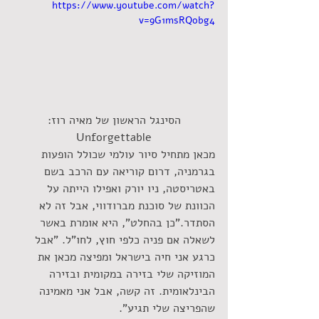
https://www.youtube.com/watch?
v=9G1msRQobg4
 הסינגל הראשון של מאיה רוז: 
Unforgettable
מכאן מתחיל סיור עולמי שכולל הופעות 
בגרמניה, דרום קוריאה עם הרכב בשם 
באטריסטה, ניו יורק ואפילו הייתה על 
הכוונת של סוכנת מברודווי, אבל זה לא 
הסתדר."כן בהחלט", היא אומרת באשר 
לשאלה אם פניה כלפי חוץ, לחו"ל. "אבל 
כרגע אני חיה בישראל ומפיצה מכאן את 
המוזיקה שלי בזירה במקומית ובזירה 
הבינלאומית. זה קשה, אבל אני מאמינה 
שהפריצה שלי תגיע".