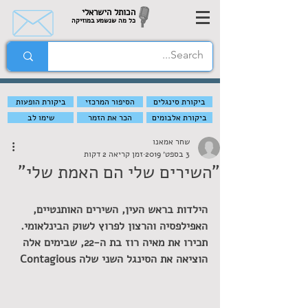
הכותל הישראלי
כל מה שנשמע במוזיקה
ביקורת סינגלים
הסיפור המרכזי
ביקורת הופעות
ביקורת אלבומים
הכר את הזמר
שימו לב
שחר אמאנו
3 בספט׳ 2019
זמן קריאה 2 דקות
"השירים שלי הם האמת שלי"
הילדות בראש העין, השירים האותנטיים, 
האפילפסיה והרצון לפרוץ לשוק הבינלאומי. 
תכירו את מאיה רוז בת ה-22, שבימים אלה 
הוציאה את הסינגל השני שלה Contagious