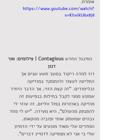
אומרת.
https://www.youtube.com/watch?
v=KhxikU6x8j8
 הסינגל החדש 
Contagious | צילומים: אור 
דנון 
רוז למדה ריקוד במשך תשע שנים אך 
החליטה לעצור ולהתמקד במוזיקה 
ובלימודים. "זה קצת הזוי, אך הדבר היחיד 
שמונע ממני לקבל בחילות בנסיעות זה 
מוזיקה באוזניות בפול ווליום, זה עוזר לי 
להתנתק מהעולם", היא מעידה. "יש לי פחד 
גבהים שמשתק אותי ופוביה מהקאות. 
הפחדים שלי מאוד מונעים על ידי הדמיון 
שלי כי אני לא מפסיקה לדמיין דברים".