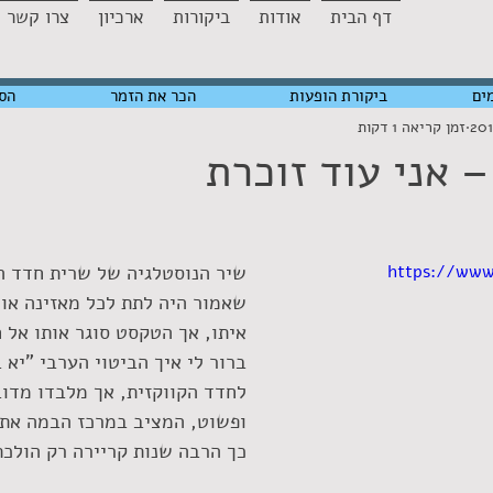
דף הבית
אודות
ביקורות
ארכיון
צרו קשר
ים
ביקורת הופעות
הכר את הזמר
הס
זמן קריאה 1 דקות
 אני עוד זוכרת
https://ww
שיר הנוסטלגיה של שרית חדד ה
שאמור היה לתת לכל מאזינה או 
איתו, אך הטקסט סוגר אותו אל 
ברור לי איך הביטוי הערבי "יא 
לחדד הקווקזית, אך מלבדו מדוב
ופשוט, המציב במרכז הבמה את 
כך הרבה שנות קריירה רק הולכ