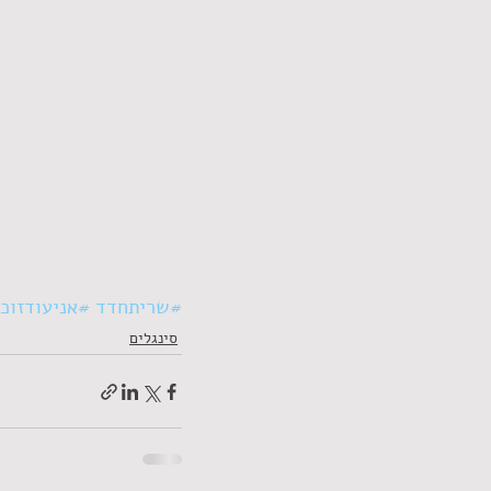
#שריתחדד
#אניעודזוכ
סינגלים