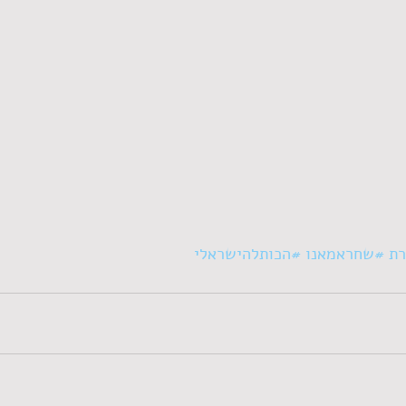
רת
#שחראמאנו
#הכותלהישראלי