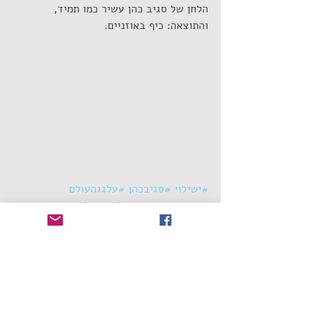
הלחן של סגיב כהן עשיר כמו תמיד, 
והתוצאה: כיף באוזניים.
#ישילוי
#סגיבכהן
#עלגגהעולם
#שחראמאנו
#הכותלהישראלי
סינגלים