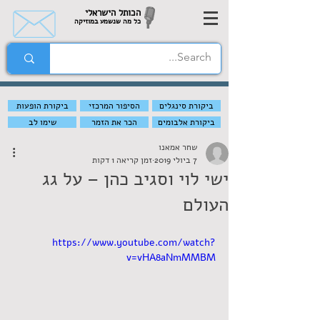
הכותל הישראלי
כל מה שנשמע במוזיקה
ביקורת סינגלים
הסיפור המרכזי
ביקורת הופעות
ביקורת אלבומים
הכר את הזמר
שימו לב
שחר אמאנו
7 ביולי 2019
זמן קריאה 1 דקות
ישי לוי וסגיב כהן – על גג
העולם
https://www.youtube.com/watch?
v=vHA8aNmMMBM