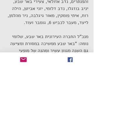
והפנתרים, נדב אזולאי, צעירי באר שבע,  
יניב בוזגלו, נדב דלומי, יוני אביטן, הילה 
רוח, איתי פומקין, מאור גיגלבה, ניר מהלמן, 
ליעד, מעבר לכביש 6, גומבר ועוד.
מנכ"ל החברה העירונית באר שבע, שלומי 
נומה: "באר שבע ממשיכה במסורת ומציעה 
גם השנה מגוון עשיר ומהנה של מופעי 
חוצות פתוחים לקהל הרחב. אנו מזמינים את 
כולם לחגוג איתנו את היצירה והעשייה 
המקומית".
#לירוןעמרם
#פסטיבלסמילנסקי
#שחראמאנו
#אקו
#הכותלהישראלי
#בארשבע
#מופעירחוב
שימו לב