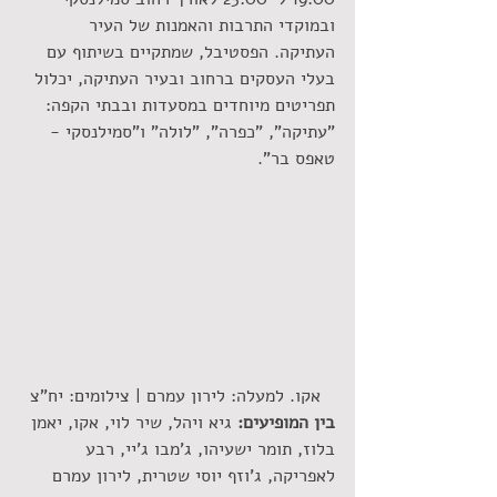
ובמוקדי התרבות והאמנות של העיר 
העתיקה. הפסטיבל, שמתקיים בשיתוף עם 
בעלי העסקים ברחוב ובעיר העתיקה, יכלול 
תפריטים מיוחדים במסעדות ובבתי הקפה: 
"עתיקה", "כפרה", "לולה" ו"סמילנסקי -  
טאפס בר".
 אקו. למעלה: לירון עמרם | צילומים: יח"צ
בין המופיעים:
 גיא ויהל, שיר לוי, אקו, יאמן 
בלוז, תומר ישעיהו, ג'מבו ג'יי, רבע 
לאפריקה, ג'וזף יוסי שטרית, לירון עמרם 