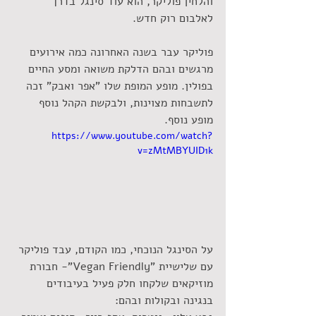
והלחין פוליקר, הוא עוד סינגל בדרך 
לאלבום רוק חדש.
פוליקר עבר בשנה האחרונה כמה אירועים 
מרגשים ובהם הדלקת משואה ומסע החיים 
בפולין. מופע המופת שלו "אפר ואבק" זכה 
לתשבחות מצוינות, ולבקשת הקהל נוסף 
מופע נוסף.  
https://www.youtube.com/watch?
v=zMtMBYUID1k
על הסינגל הנוכחי, כמו הקודם, עבד פוליקר 
עם שלישיית "Vegan Friendly"- חבורת 
מוזיקאים שלקחו חלק פעיל בעיבודים 
בנגינה ובקולות ובהם: