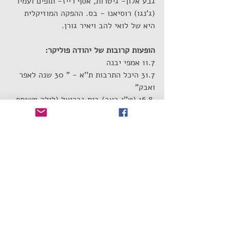
גבע אלון- גיטרות, אסף רייז- תופים ועמיר 
(ג'נגו) רוסיאנו - בס. ההפקה המוזיקלית 
היא של לואי להב ויאיר גורן.
הופעות קרובות של יהודה פוליקר:
11.7 אמפי יבנה
31.7 היכל התרבות ת''א - " 30 שנה לאפר 
ואבק"
 16.8 (ט''ו באב) בית גבריאל (לילה משותף 
עם קרן פלס)
22.8 ירושלים- חוצות היוצר, אורחת: יובל 
דיין
24.8 אמפי שוני
#יהודהפוליקר
#עליךועלי
#שחראמאנו
#הכותלהישראלי
שימו לב