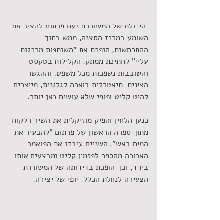
 היכולת של המשוררת נעם פרתום להציב את 
השומע במרכז הסצנה, ממש בתוך 
ההתרחשות, הופכת את "השותפות מרכלות 
עליי" לחתיכת ממתק. הקלילות בטקסט 
והשובבות נשפכות מכל משפט, וההגשה 
הצינית-תיאטרלית בואכה לגלגנית, מייצרים 
להיט קליט ופופי שלא עושים כאן יותר.
כנען הלחין והפיק מוזיקלית את השיר הלקוח 
מתוך ספרה הראשון של פרתום "להבעיר את 
המים באש". השניים עיבדו את הפואמה 
הארוכה מהספר לפזמון קליט ומבצעים אותו 
ביחד, וכך הופכת בדידותה של המשוררת 
הצעירה לנחלת הכלל. יופי של יצירה.