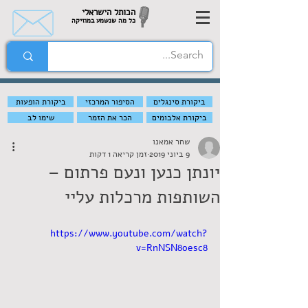
הכותל הישראלי
כל מה שנשמע במוזיקה
ביקורת סינגלים
הסיפור המרכזי
ביקורת הופעות
ביקורת אלבומים
הכר את הזמר
שימו לב
שחר אמאנו
9 ביוני 2019
זמן קריאה 1 דקות
יונתן כנען ונעם פרתום –
השותפות מרכלות עליי
https://www.youtube.com/watch?
v=RnNSN8oesc8