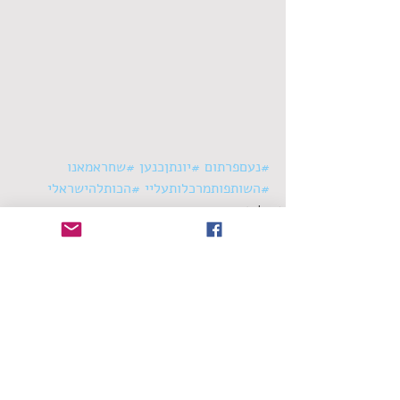
#נעםפרתום
#יונתןכנען
#שחראמאנו
#השותפותמרכלותעליי
#הכותלהישראלי
סינגלים
תגובות