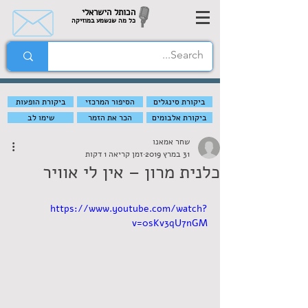
הכותל הישראלי
כל מה שנשמע במוזיקה
ביקורת סינגלים
הסיפור המרכזי
ביקורת הופעות
ביקורת אלבומים
הכר את הזמר
שימו לב
שחר אמאנו
31 במרץ 2019
זמן קריאה 1 דקות
כלנית מרון – אין לי אוויר
https://www.youtube.com/watch?
v=0sKv3qU7nGM