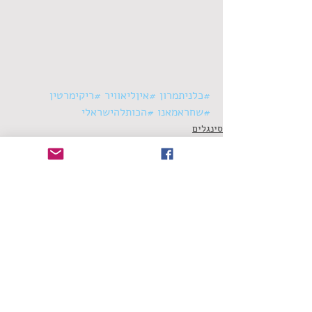
#כלניתמרון
#איןליאוויר
#ריקימרטין
#שחראמאנו
#הכותלהישראלי
סינגלים
תגובות
כתיבת תגובה...