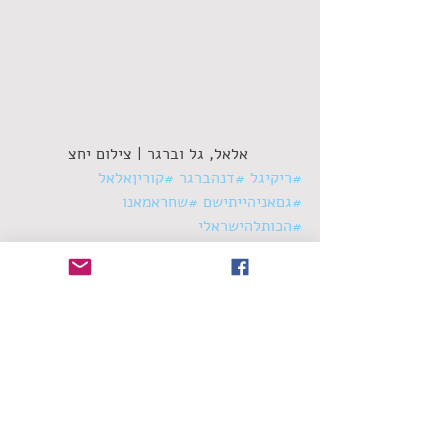
 אלאל, גל וברגר | צילום יחצ
#ריקיגל
#דנהברגר
#קוריןאלאל
#גםאניהייתישם
#שחראמאנו
#הכותלהישראלי
סינגלים
תגובות