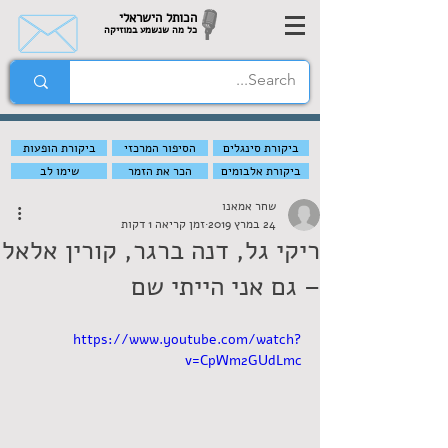
הכותל הישראלי
כל מה שנשמע במוזיקה
ביקורת סינגלים
הסיפור המרכזי
ביקורת הופעות
ביקורת אלבומים
הכר את הזמר
שימו לב
שחר אמאנו
24 במרץ 2019
זמן קריאה 1 דקות
ריקי גל, דנה ברגר, קורין אלאל
– גם אני הייתי שם
https://www.youtube.com/watch?
v=CpWm2GUdLmc