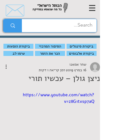
הכותל הישראלי
כל מה שנשמע במוזיקה
ביקורת סינגלים
הסיפור המרכזי
ביקורת הופעות
ביקורת אלבומים
הכר את הזמר
שימו לב
שחר אמאנו
16 במרץ 2019
זמן קריאה 1 דקות
ניצן גולן – עכשיו תורי
https://www.youtube.com/watch?
v=z8G1txsp7aQ