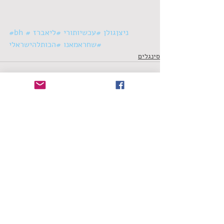
#ניצןגולן
#עכשיותורי
#ליאברז
#bh
#שחראמאנו
#הכותלהישראלי
סינגלים
תגובות
כתיבת תגובה...