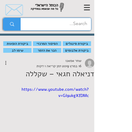
הכותל הישראלי
כל מה שנשמע במוזיקה
ביקורת סינגלים
הסיפור המרכזי
ביקורת הופעות
ביקורת אלבומים
הכר את הזמר
שימו לב
שחר אמאנו
16 במרץ 2019
זמן קריאה 1 דקות
דניאלה חגאי – שקללה
https://www.youtube.com/watch?
v=GI9ukgXfDMc