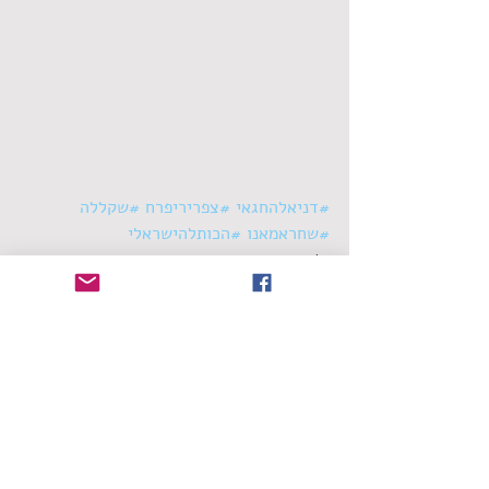
#דניאלהחגאי
#צפריריפרח
#שקללה
#שחראמאנו
#הכותלהישראלי
סינגלים
תגובות