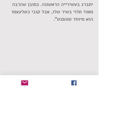
יתברג בעשירייה הראשונה. כמובן שהרבה 
מאוד תלוי בשיר שלו, אבל קובי כשלעצמו 
הוא מיוחד ומהפנט".
 קירקילן. רוצה יותר גיוון | צילומים: יח"צ
ובחזרה לפסטיבל. קירקילן מאמין שהחיבור 
האטרקטיבי בין קירל לסטפן, שהדואט 
שלהם "טיקיטאס" הפך את המדינה, ימשוך 
אליו קהל רב. "המסר הוא להביא את 
הפסטיבל לפריפריה", הוא אומר. "אנחנו 
רוצים שמכל הארץ יבואו להיכל התרבות של 
אשקלון וכך גם יקבלו הופעה מצוינת וגם 