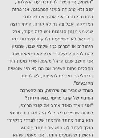
"תשמע, אי אפשר להתווכח עם ההצלחה, 
טוב ולא טוב זה בעיני המתבונן. אני פחות 
מתחבר לזה כי אני אוהב את כל סוגי 
המוזיקה, אבל פה זה לא קורה. הייתי רוצה 
שנשמע מגוון סגנונות ויש לזה מקום, אבל 
בישראל לא משמיעים ולהקות מצוינות כמו 
היהודים או זמרים כמו שלומי שבן, שמגיע 
להם להיות למעלה – אבל לא נמצאים שם. 
אני חושב שגם הראל סקעת ושירי מימון היו 
מקבלים פחות חשיפה אם הם לא היו שופטים 
בריאליטי. חייבים להיפתח, לא להיות 
מקובעים".
כאחד שמכיר את אירופה, מה להערכת 
הסיכוי של קובי מרימי באירוויזיון?
"אני מאוד מאוד אוהב את קובי מרימי, 
למרות שהפייבוריט שלי היה אברהם. מרימי 
הוא בחור מיוחד והדמיון שלו לפרדי מרקיורי 
הולך לעזור לו. הוא שר מיוחד מהרגע 
הראשון ששומעים אותו, ואני מאמין שהוא 