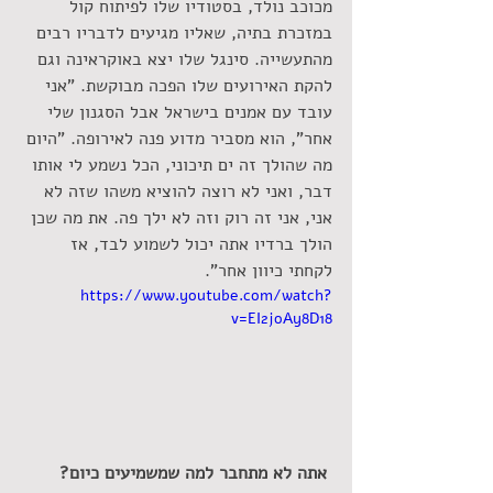
מכוכב נולד, בסטודיו שלו לפיתוח קול 
במזכרת בתיה, שאליו מגיעים לדבריו רבים 
מהתעשייה. סינגל שלו יצא באוקראינה וגם 
להקת האירועים שלו הפכה מבוקשת. "אני 
עובד עם אמנים בישראל אבל הסגנון שלי 
אחר", הוא מסביר מדוע פנה לאירופה. "היום 
מה שהולך זה ים תיכוני, הכל נשמע לי אותו 
דבר, ואני לא רוצה להוציא משהו שזה לא 
אני, אני זה רוק וזה לא ילך פה. את מה שכן 
הולך ברדיו אתה יכול לשמוע לבד, אז 
לקחתי כיוון אחר".
https://www.youtube.com/watch?
v=EI2joAy8D18
אתה לא מתחבר למה שמשמיעים כיום?