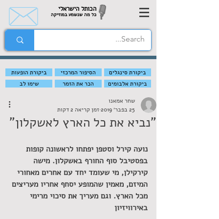
הכותל הישראלי
כל מה שנשמע במוזיקה
ביקורת סינגלים
הסיפור המרכזי
ביקורת הופעות
ביקורת אלבומים
הכר את הזמר
שימו לב
שחר אמאנו
25 בפבר׳ 2019
זמן קריאה 2 דקות
"נביא את כל הארץ לאשקלון"
נועה קירל וסטפן יפתחו לראשונה קופות 
בפסטיבל סוף החורף באשקלון. מישה 
קירקילן, מי שעומד יחד עם אחרים מאחורי 
המיזם, מאמין שהמופע יסחף אחריו מעריצים 
מכל הארץ. וגם מעריך את סיכוי מרימי 
באירוויזיון