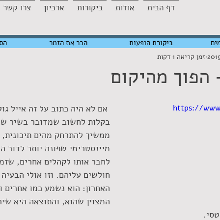
דף הבית
אודות
ביקורות
ארכיון
צרו קשר
ים
ביקורת הופעות
הכר את הזמר
הס
זמן קריאה 1 דקות
– הפוך מהיקום
https://ww
 אם לא היה כתוב על זה אייל גול
בקלות לחשוב שמדובר בשיר של פ
ממשיך להתרחק מהים תיכונית, ל
מיינסטרימי שפונה יותר לדור ה
לחבר אותו לקהלים אחרים, שזמר
חולשים עליהם. וזו אולי הבעיה ש
האחרון: הוא נשמע כמו אחרים ו
המצוין שהוא, והתוצאה היא שיר
טסי.