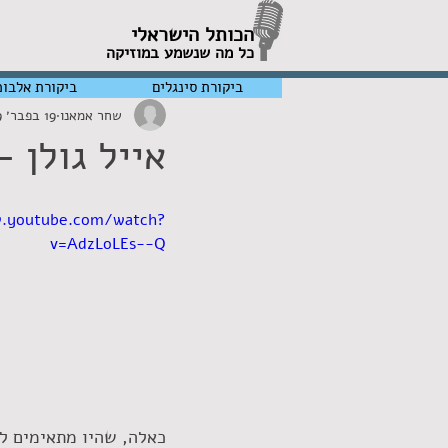
הכותל הישראלי
כל מה שנשמע במוזיקה
ביקורת סינגלים
ביקורת אלבומ
שחר אמאנו
19 בפבר׳ 2019
אייל גולן 
w.youtube.com/watch?
v=AdzLoLEs--Q
כאלה, שהיו מתאימים ל