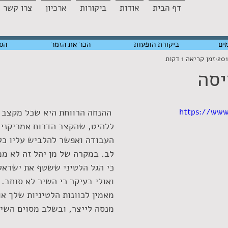
דף הבית
אודות
ביקורות
ארכיון
צרו קשר
ים
ביקורת הופעות
הכר את הזמר
הס
זמן קריאה 1 דקות
יסה
https://ww
 ההנחה הרווחת היא שכל מקצב ל
ללהיט, שהקצב הדרום אמריקני 
העבודה ואפשר להלביש עליו כל 
לב. במקרה של מן יהל זה לא ממ
כי הגל הלטיני ששטף את ישראל 
ואולי בעיקר כי השיר לא סוחב.
מאמין לכוונות הלטיניות שלך א
מנסה לייצר, ובשלב מסוים השיר