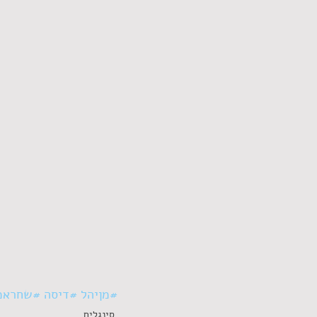
#מןיהל
#דיסה
#שחראמ
סינגלים