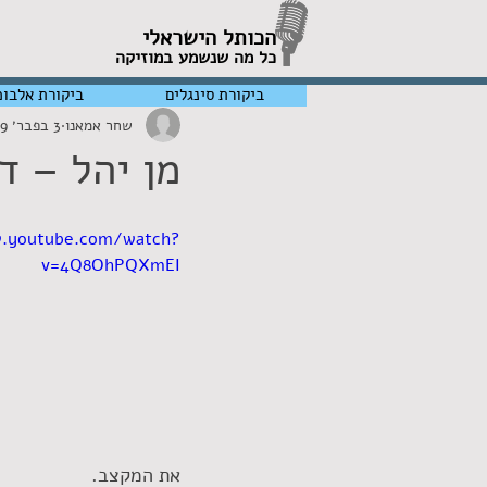
הכותל הישראלי
כל מה שנשמע במוזיקה
ביקורת סינגלים
ביקורת אלבומ
שחר אמאנו
3 בפבר׳ 2019
מן יהל – ד
w.youtube.com/watch?
v=4Q8OhPQXmEI
את המקצב.