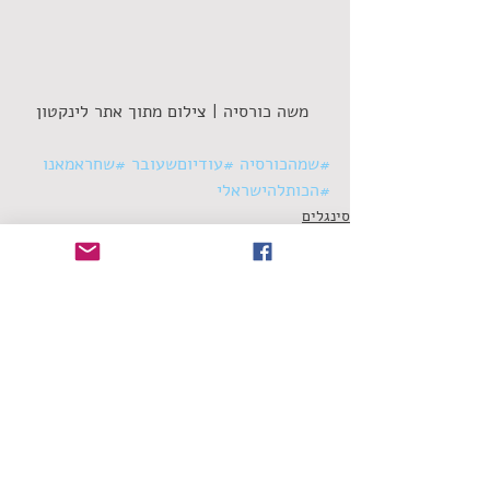
 משה כורסיה | צילום מתוך אתר לינקטון
#שמהכורסיה
#עודיוםשעובר
#שחראמאנו
#הכותלהישראלי
סינגלים
תגובות