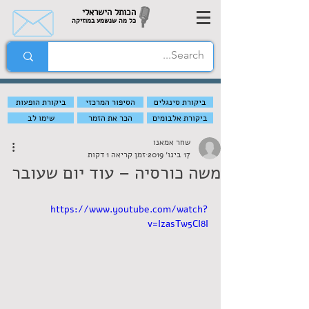
הכותל הישראלי
כל מה שנשמע במוזיקה
ביקורת סינגלים
הסיפור המרכזי
ביקורת הופעות
ביקורת אלבומים
הכר את הזמר
שימו לב
שחר אמאנו
17 בינו׳ 2019
זמן קריאה 1 דקות
משה כורסיה – עוד יום שעובר
https://www.youtube.com/watch?
v=IzasTw5CI8I