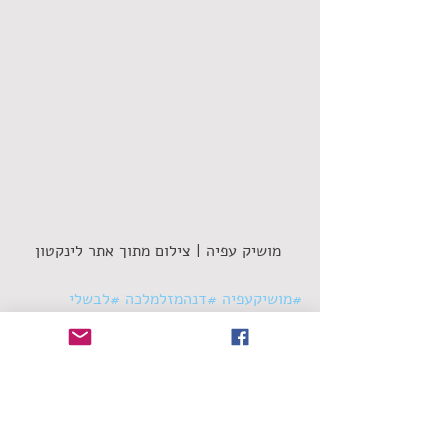
 מושיק עפיה | צילום מתוך אתר לינקטון
#מושיקעפיה
#דנהמזלמלכה
#לבשלי
#שחראמאנו
#הכותלהישראלי
סינגלים