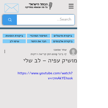
הכותל הישראלי
כל מה שנשמע במוזיקה
ביקורת סינגלים
הסיפור המרכזי
ביקורת הופעות
ביקורת אלבומים
הכר את הזמר
שימו לב
שחר אמאנו
17 בינו׳ 2019
זמן קריאה 1 דקות
מושיק עפיה – לב שלי
https://www.youtube.com/watch?
v=r7mAkYEhsok