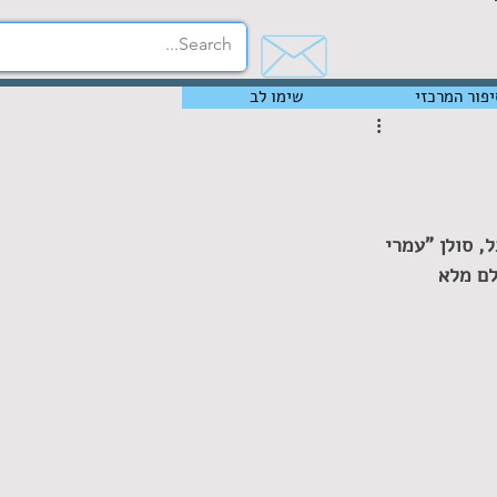
יפור המרכזי
שימו לב
, סולן "עמרי 
לם מלא