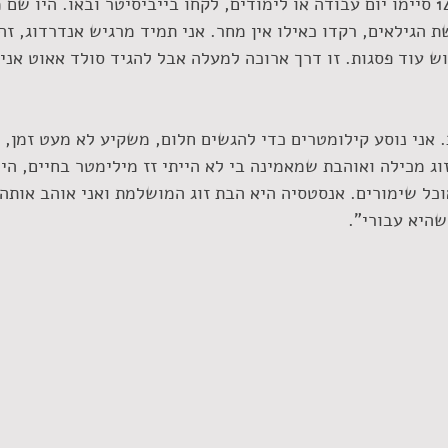
זה עדיין לא נתפס ש-149 סיימו יום עבודה או לימודים, לקחו בייביסיטר ובאו. הי
ת הגילאים, רקדו כאילו אין מחר. אני תמיד מרגיש אנדרדוג, ז
וש עוד פסגות. זו דרך ארוכה למעלה אבל להגיד סולד אאוט אני 
. אני נוסע קילומטרים כדי להגשים חלום, משקיע לא מעט זמן, א
ג מכילה ואוהבת שמאמינה בי לא הייתי זז מילימטר בחיים, היית
כל שימורים. אנסטסיה היא הבת זוג המושלמת ואני אוהב אותה 
שהיא עבורי".