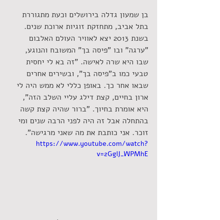
בן שמעון גדלה בירושלים וכעת מתגוררת 
בתל אביב, מתחזקת זוגיות ארוכת שנים. 
בשנת 2013 יצא לאוויר העולם האלבום 
"ערגה" ובו "פיסה בך" המשובח והנוגע, 
שבו היא שרה לאישה. "זה בא לי יחסית 
טבעי כמו ב"פיסה בך", ובשירים אחרים 
שבאו אחר כך. באופן כללי לא ממש היה לי 
ארון בחיים, קצת דילג עליי השלב הזה", 
היא אומרת בחיוך. "ברור שהיה קצת קשה 
בהתחלה אבל זה היה לפני הרבה שנים ומי 
זוכר. אני כותבת את מה שאני מרגישה".
https://www.youtube.com/watch?
v=2GglJ_WPMhE