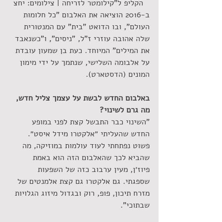
 הקליפ ל"קילומטר לזריחה | צילומים: יחצ
ב-2016 הוציאה את האלבום "כל חלומות 
העולם", ובו הדואט "בית" עם המנטורית 
שלה אהובה עוזרי ז"ל, "ניסים", ו"כשנאבד 
את המילים" המיוחד. כעת בן שמעון עובדת 
על אלבומה השלישי, שנתמך על ידי מימון 
המונים (הדסטארט).  
באלבום החדש לבשת על עצמך צליל חדש, 
מה גרם לשינוי?
"השינוי כבר התבשל קצת לפני במופע 
החדש שהעליתי ״אלקטרו מידל איסט״. 
פשוט נפתחתי לעוד עולמות במוזיקה, מה 
שהביא לכך שהאלבום הזה הוא באמת 
פיוז׳ן, מעין ערבוב כזה של השפעות 
שספגתי. גם אלקטרו גם קצת אלמנטים של 
מזרח תיכון, פופ, רוק ובגדול מיזוג הגלויות 
שבתוכי".